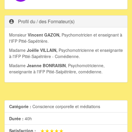
Profil du / des Formateur(s)
Monsieur
Vincent GAZON,
Psychomotricien et enseignant à
l'IFP Pitié-Sapétrière.
Madame
Joëlle VILLAIN,
Psychomotricienne et enseignante
à l'IFP Pitié-Sapétrière - Comédienne.
Madame
Jeanne BONRAISIN
, Psychomotricienne,
enseignante à l'IFP Pitié-Salpêtrière, comédienne.
Catégorie :
Conscience corporelle et médiations
Durée :
40h
★★★★★
★★★★★
Satisfaction :