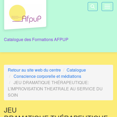
Aller au menu principal
Aller au contenu principal
Personnaliser l'interface
Toggl
Rechercher u
Catalogue des Formations AFPUP
Retour au site web du centre
Catalogue
Conscience corporelle et médiations
JEU DRAMATIQUE THÉRAPEUTIQUE:
L’IMPROVISATION THEATRALE AU SERVICE DU
SOIN
JEU