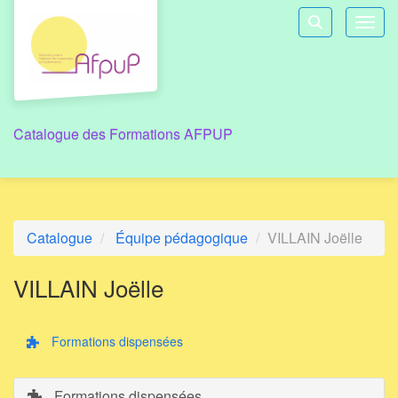
Aller au menu principal
Aller au contenu principal
Personnaliser l'interface
Toggl
Rechercher u
Catalogue des Formations AFPUP
Catalogue
Équipe pédagogique
VILLAIN Joëlle
VILLAIN Joëlle
Formations dispensées
Formations dispensées