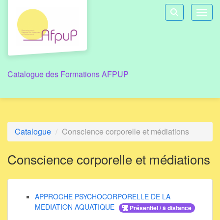
Aller au menu principal
Aller au contenu principal
Personnaliser l'interface
Toggl
Rechercher u
Catalogue des Formations AFPUP
Catalogue
Conscience corporelle et médiations
Conscience corporelle et médiations
APPROCHE PSYCHOCORPORELLE DE LA
MEDIATION AQUATIQUE
Présentiel / à distance