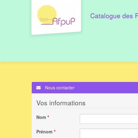
Aller au menu principal
Aller au contenu principal
Personnaliser l'interface
Catalogue des 
Nous contacter
Vos informations
Nom
Prénom