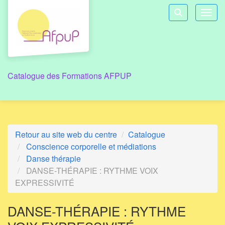
Aller au menu principal
Aller au contenu principal
Personnaliser l'interface
Toggl
Rechercher u
Catalogue des Formations AFPUP
Retour au site web du centre
Catalogue
Conscience corporelle et médiations
Danse thérapie
DANSE-THÉRAPIE : RYTHME VOIX
EXPRESSIVITÉ
DANSE-THÉRAPIE : RYTHME