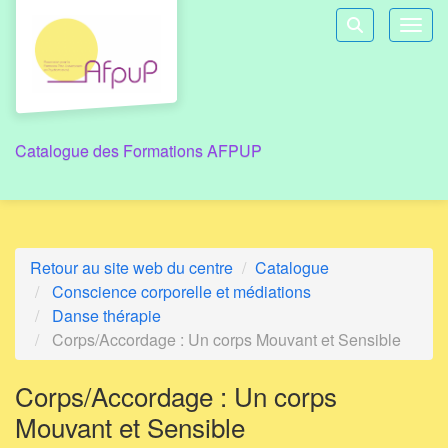
Aller au menu principal
Aller au contenu principal
Personnaliser l'interface
Toggl
Rechercher u
Catalogue des Formations AFPUP
Retour au site web du centre
Catalogue
Conscience corporelle et médiations
Danse thérapie
Corps/Accordage : Un corps Mouvant et Sensible
Corps/Accordage : Un corps
Mouvant et Sensible