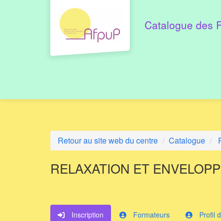
Aller au menu principal
Aller au contenu principal
Personnaliser l'interface
Catalogue des 
Retour au site web du centre
Catalogue
RELAXATION ET ENVELOP
Inscription
Formateurs
Profil 