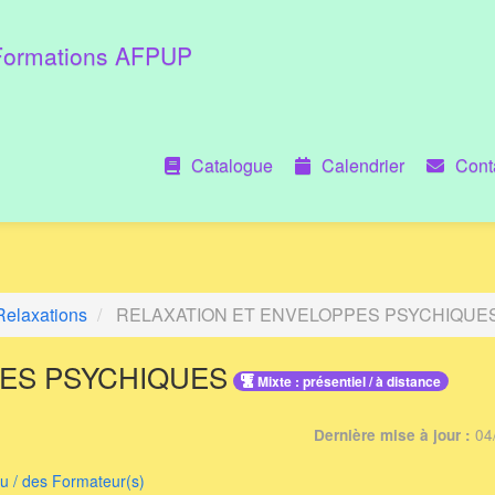
Formations AFPUP
Catalogue
Calendrier
Cont
Relaxations
RELAXATION ET ENVELOPPES PSYCHIQUE
PES PSYCHIQUES
Mixte : présentiel / à distance
04
Dernière mise à jour :
du / des Formateur(s)