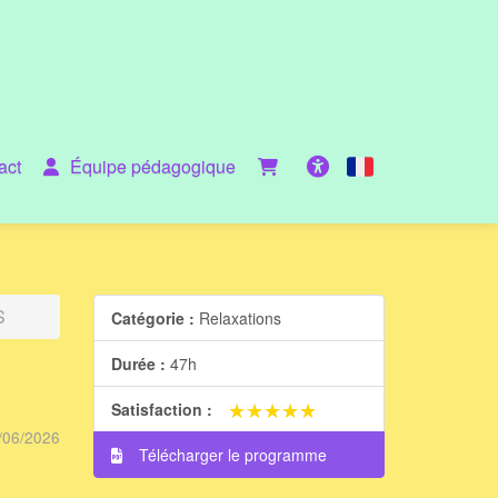
act
Équipe pédagogique
Français
Accessibilité
S
Catégorie :
Relaxations
Durée :
47h
★★★★★
★★★★★
Satisfaction :
/06/2026
Télécharger le programme