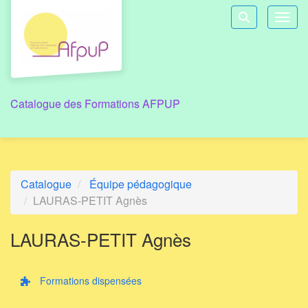
Aller au menu principal
Aller au contenu principal
Personnaliser l'interface
Toggl
Rechercher u
Catalogue des Formations AFPUP
Catalogue
Équipe pédagogique
LAURAS-PETIT Agnès
LAURAS-PETIT Agnès
Formations dispensées