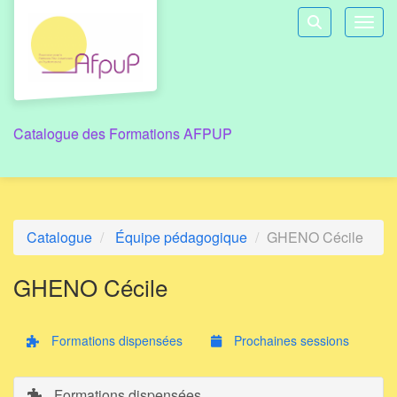
Aller au menu principal
Aller au contenu principal
Personnaliser l'interface
Toggl
Rechercher u
Catalogue des Formations AFPUP
Catalogue
Équipe pédagogique
GHENO Cécile
GHENO Cécile
Formations dispensées
Prochaines sessions
Formations dispensées