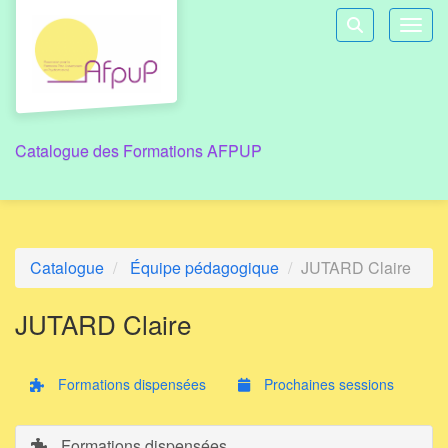
Aller au menu principal
Aller au contenu principal
Personnaliser l'interface
Toggl
Rechercher u
Catalogue des Formations AFPUP
Catalogue
Équipe pédagogique
JUTARD Claire
JUTARD Claire
Formations dispensées
Prochaines sessions
Formations dispensées